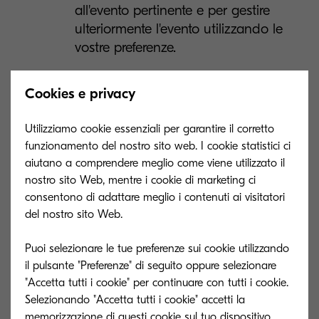
all'evento pertinente e per gestire
ulteriormente l'evento utilizzando le
vostre preferenze.
Per l'attività di marketing in oggetto (B)
Cookies e privacy
(i) abbiamo un legittimo interesse a
contattarvi. Se avete ordinato un
Utilizziamo cookie essenziali per garantire il corretto
prodotto o un servizio con noi, è nel
funzionamento del nostro sito web. I cookie statistici ci
nostro legittimo interesse essere in
aiutano a comprendere meglio come viene utilizzato il
grado di notificarvi i nostri prodotti e
nostro sito Web, mentre i cookie di marketing ci
servizi simili.
consentono di adattare meglio i contenuti ai visitatori
del nostro sito Web.
Per la finalità (C) è assolutamente
necessario per la relazione con il
Puoi selezionare le tue preferenze sui cookie utilizzando
partner aziendale che un referente del
il pulsante "Preferenze" di seguito oppure selezionare
partner aziendale gestisca l'account. Ci
"Accetta tutti i cookie" per continuare con tutti i cookie.
avete fornito direttamente le vostre
Selezionando "Accetta tutti i cookie" accetti la
informazioni personali o potrebbe
memorizzazione di questi cookie sul tuo dispositivo.