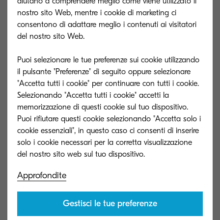
aiutano a comprendere meglio come viene utilizzato il
in ogni momento.
nostro sito Web, mentre i cookie di marketing ci
consentono di adattare meglio i contenuti ai visitatori
Un altro fattore fondamentale di cui tutte le
del nostro sito Web.
società di servizi finanziari sono ben consapevoli
Puoi selezionare le tue preferenze sui cookie utilizzando
è l'importanza della conformità e dell'auditing. Il
il pulsante "Preferenze" di seguito oppure selezionare
rischio di una multa o di una penalità per il
"Accetta tutti i cookie" per continuare con tutti i cookie.
mancato rispetto dell’aggiornamento di tutte le
Selezionando "Accetta tutti i cookie" accetti la
qualifiche e la formazione è uno degli incubi del
memorizzazione di questi cookie sul tuo dispositivo.
Puoi rifiutare questi cookie selezionando "Accetta solo i
personale amministrativo che può diventare un
cookie essenziali", in questo caso ci consenti di inserire
ricordo del passato grazie a queste soluzioni di
solo i cookie necessari per la corretta visualizzazione
ottimizzazione che memorizzano tutti i dati del
personale nel sistema e possono
Approfondite
automaticamente notificare ai responsabili un
preavviso sufficiente a garantire che tutte le
Gestisci le tue preferenze
certificazioni siano aggiornate per conformarsi