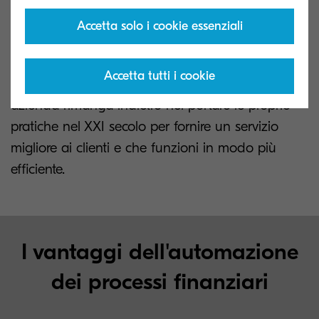
alle normative e alla legislazione.
Accetta solo i cookie essenziali
Con un numero sempre maggiore di aziende del
settore che entra nei propri piani di
Accetta tutti i cookie
trasformazione digitale, è essenziale che nessuna
azienda rimanga indietro nel portare le proprie
pratiche nel XXI secolo per fornire un servizio
migliore ai clienti e che funzioni in modo più
efficiente.
I vantaggi dell'automazione
dei processi finanziari