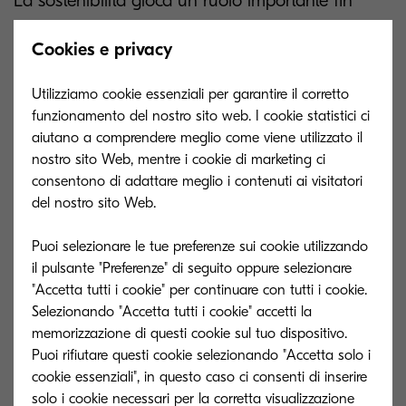
La sostenibilità gioca un ruolo importante fin
dallo sviluppo dei nostri sistemi. In questo modo
Cookies e privacy
minimizziamo l'impronta ecologica dei nostri
prodotti riducendo il numero di materiali che
Utilizziamo cookie essenziali per garantire il corretto
contengono. La tecnologia di stampa senza
funzionamento del nostro sito web. I cookie statistici ci
contenitore di Kyocera riduce il numero di
aiutano a comprendere meglio come viene utilizzato il
nostro sito Web, mentre i cookie di marketing ci
componenti del sistema toner in media di oltre
consentono di adattare meglio i contenuti ai visitatori
l'85%, riducendo l'impatto ambientale della
del nostro sito Web.
produzione e del riciclaggio del sistema.
Puoi selezionare le tue preferenze sui cookie utilizzando
il pulsante "Preferenze" di seguito oppure selezionare
A seconda della località, offriamo diverse opzioni
"Accetta tutti i cookie" per continuare con tutti i cookie.
Selezionando "Accetta tutti i cookie" accetti la
per restituire il toner vuoto ai nostri partner di
memorizzazione di questi cookie sul tuo dispositivo.
riciclaggio. Non appena i materiali di consumo
Puoi rifiutare questi cookie selezionando "Accetta solo i
vengono segnalati al sistema, ci assumiamo la
cookie essenziali", in questo caso ci consenti di inserire
responsabilità della raccolta, dello stoccaggio
solo i cookie necessari per la corretta visualizzazione