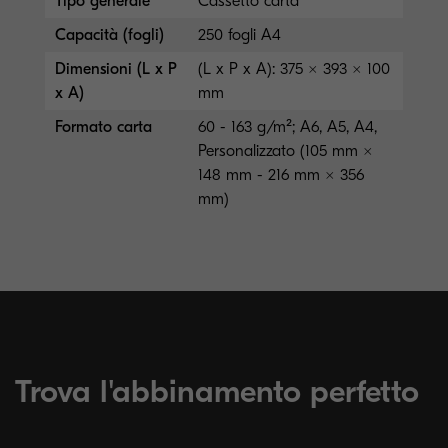
Tipo generale
Cassetto carta
Capacità (fogli)
250 fogli A4
Dimensioni (L x P
(L x P x A): 375 × 393 × 100
x A)
mm
Formato carta
60 - 163 g/m²; A6, A5, A4,
Personalizzato (105 mm ×
148 mm - 216 mm × 356
mm)
Trova l'abbinamento perfetto