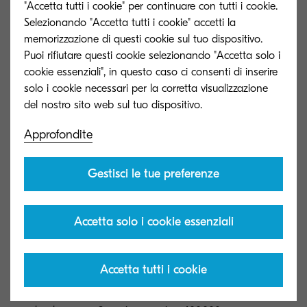
"Accetta tutti i cookie" per continuare con tutti i cookie.
Stampante Desktop A4 Monocromatiche
Selezionando "Accetta tutti i cookie" accetti la
memorizzazione di questi cookie sul tuo dispositivo.
Velocità motore
Puoi rifiutare questi cookie selezionando "Accetta solo i
Fino a 35 pagine al minuto in A4
cookie essenziali", in questo caso ci consenti di inserire
solo i cookie necessari per la corretta visualizzazione
Tempo di Riscaldamento
Approfondite
Ca. 15 secondi o meno dall’accensione
Gestisci le tue preferenze
Consumo energetico
Stampa: 620 W, Modalità pronto: 8 W,
Modalità a riposo: 0,8 W
Accetta solo i cookie essenziali
Garanzia
Accetta tutti i cookie
Due anni di garanzia standard.
KYOCERA garantisce il tamburo e il