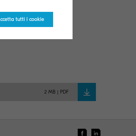
attivanti e
ccetta tutti i cookie
mo il ritornodi
2 MB | PDF