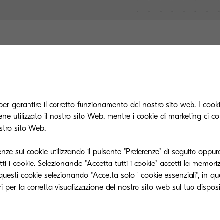
to a rivoluzionarel'industria del Production Printing, 
per garantire il corretto funzionamento del nostro sito web. I cookie
e utilizzato il nostro sito Web, mentre i cookie di marketing ci c
e per combinare un
mezzo di stampa affidabile
con 
ostro sito Web.
one
e
l'efficienza
senza precedenti della tecnologia digi
enze sui cookie utilizzando il pulsante "Preferenze" di seguito oppure
oducono ancora grandi quantità di materiale stampato
ti i cookie. Selezionando "Accetta tutti i cookie" accetti la memori
notevoli vantaggi dalle potenzialità offerte dalla tecno
e questi cookie selezionando "Accetta solo i cookie essenziali", in q
atori professionali
- Possono smettere di rifiutarelav
ovolume.