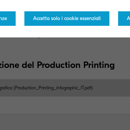
i di libri e riviste
- Possono produrre contenutipiù acc
orareil coinvolgimento.
enze
Accetta solo i cookie essenziali
A
ti e Agenziedi Marketing
- Possono sfruttareal massi
arità della stampa.
uzione del Production Printing
fografica (Production_Printing_infographic_IT.pdf)