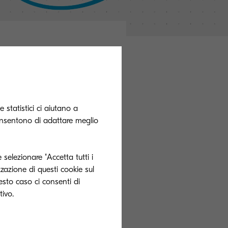
perché è la
 statistici ci aiutano a
onsentono di adattare meglio
le
possibilità di
tale.
 selezionare "Accetta tutti i
 e
zzazione di questi cookie sul
logia inkjet:
uesto caso ci consenti di
ori redditizi ma a