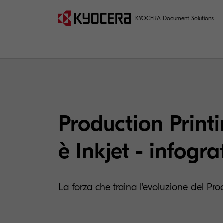
KYOCERA Document Solutions
Production Printin
è Inkjet - infogra
La forza che traina l'evoluzione del Pro