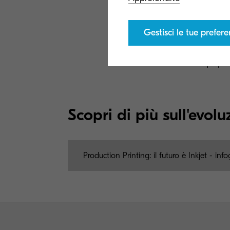
Editor
migli
Gestisci le tue prefer
Repar
popol
Scopri di più sull'evol
Production Printing: il futuro è Inkjet - in