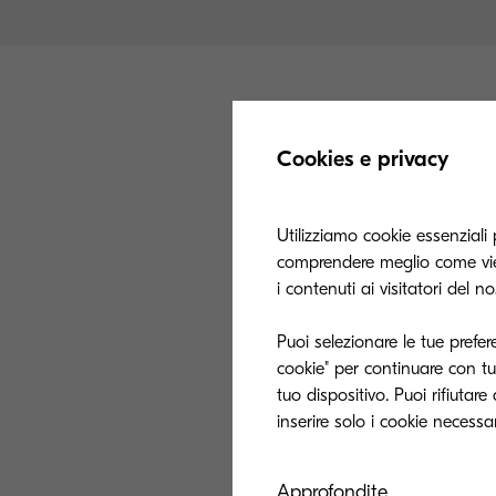
Cookies e privacy
L'
inkjet
è destina
Utilizziamo cookie essenziali 
comprendere meglio come vien
soluzione ideal
i contenuti ai visitatori del n
personalizzazi
Puoi selezionare le tue prefer
Molti utenti pr
cookie" per continuare con tut
potrebberotrarre 
tuo dispositivo. Puoi rifiutar
Stamp
bass
Approfondite