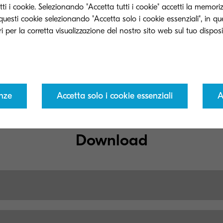
ti i cookie. Selezionando "Accetta tutti i cookie" accetti la memori
Scopri di più su questo 
e questi cookie selezionando "Accetta solo i cookie essenziali", in q
basato su cloud e su co
risparmiare tempo e ridurr
enze
Accetta solo i cookie essenziali
A
Download