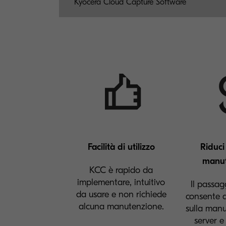
Kyocera Cloud Capture Software
Facilità di utilizzo
Riduci 
manut
KCC è rapido da
implementare, intuitivo
Il passag
da usare e non richiede
consente d
alcuna manutenzione.
sulla manu
server e 