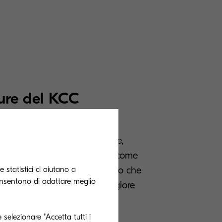
ure del KCC
uta le aziende a organizzare,
documenti aziendali necessari, come
na posizione designata, in modo che
 statistici ci aiutano a
onsentono di adattare meglio
qualsiasi momento e con maggiore
 selezionare "Accetta tutti i