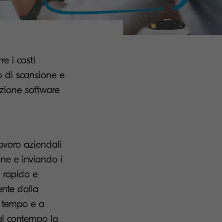
e i costi
o di scansione e
zione software
avoro aziendali
ne e inviando i
i rapida e
ente dalla
o tempo e a
al contempo la