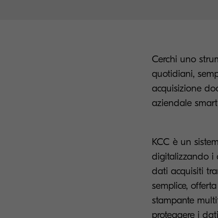
Cerchi uno strum
quotidiani, semp
acquisizione do
aziendale smart
KCC è un sistema
digitalizzando i
dati acquisiti t
semplice, offert
stampante multif
proteggere i da