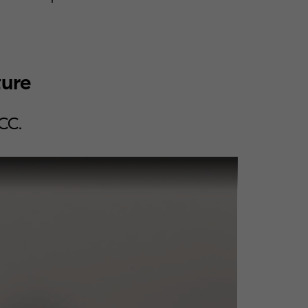
ture
CC.