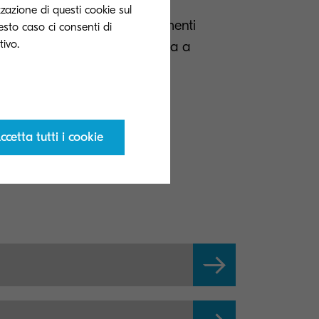
zzazione di questi cookie sul
sistema di acquisizione documenti
uesto caso ci consenti di
me può aiutare la tua azienda a
e i costi.
ccetta tutti i cookie