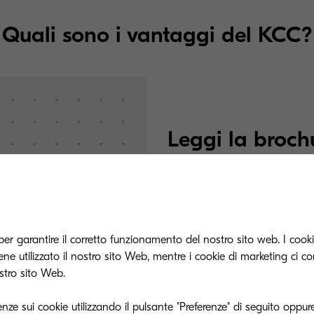
Quali sono i vantaggi del KCC?
Leggi la broch
Kyocera Cloud Capture ai
classificare e inviare i 
fatture e contratti, a u
per garantire il corretto funzionamento del nostro sito web. I cookie
e utilizzato il nostro sito Web, mentre i cookie di marketing ci c
possano consultarli in 
ostro sito Web.
facilità.
enze sui cookie utilizzando il pulsante "Preferenze" di seguito oppure