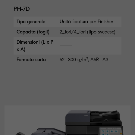
PH-7D
Tipo generale
Unità foratura per Finisher
Capacità (fogli)
2_fori/4_fori (tipo svedese)
Dimensioni (L x P
x A)
Formato carta
52–300 g/m², A5R–A3