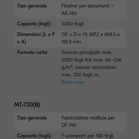
Tipo generale
Finisher per documenti +
AK-740
Capacità (fogli)
3.000 fogli
Dimensioni (L x P
(W x D x H) 607.2 x 668.5 x
x A)
951.3 mm
Formato carta
Vassoio principale: max.
3.000 fogli A4; max. 60–256
g/m²; vassoio secondario:
max. 200 fogli; m...
Read more
MT-730(B)
Tipo generale
Fascicolatore mailbox per
DF-790
Capacità (fogli)
7 scomparti per 100 fogli