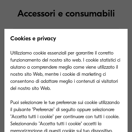
Accessori e consumabili
Opzioni per la gestione della carta
Cookies e privacy
Utilizziamo cookie essenziali per garantire il corretto
AK-740
funzionamento del nostro sito web. I cookie statistici ci
aiutano a comprendere meglio come viene utilizzato il
Tipo generale
Per l’installazione dei
nostro sito Web, mentre i cookie di marketing ci
Finisher DF-791 e DF-770(D)
consentono di adattare meglio i contenuti ai visitatori
è necessaria l’opzione
del nostro sito Web.
Bridge Unit AK-740
Capacità (fogli)
Puoi selezionare le tue preferenze sui cookie utilizzando
il pulsante "Preferenze" di seguito oppure selezionare
Dimensioni (L x P
"Accetta tutti i cookie" per continuare con tutti i cookie.
x A)
Selezionando "Accetta tutti i cookie" accetti la
Formato carta
memorizzazione di questi cookie sul tuo dispositivo.