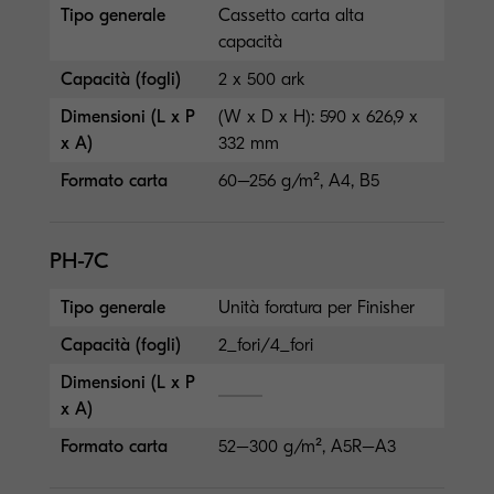
Tipo generale
Cassetto carta alta
capacità
Capacità (fogli)
2 x 500 ark
Dimensioni (L x P
(W x D x H): 590 x 626,9 x
x A)
332 mm
Formato carta
60–256 g/m², A4, B5
PH-7C
Tipo generale
Unità foratura per Finisher
Capacità (fogli)
2_fori/4_fori
Dimensioni (L x P
x A)
Formato carta
52–300 g/m², A5R–A3