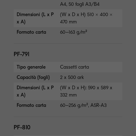
A4, 50 fogli A3/B4
Dimensioni (L x P
(W x D x H) 510 × 400 ×
x A)
470 mm
Formato carta
60–163 g/m²
PF-791
Tipo generale
Cassetti carta
Capacità (fogli)
2 x 500 ark
Dimensioni (L x P
(W x D x H): 590 x 589 x
x A)
332 mm
Formato carta
60–256 g/m², A5R-A3
PF-810