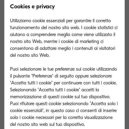
CB-480H
Cookies e privacy
Tipo generale
Mobiletto di supporto alto
Utilizziamo cookie essenziali per garantire il corretto
in legno
funzionamento del nostro sito web. I cookie statistici ci
Capacità (fogli)
aiutano a comprendere meglio come viene utilizzato il
nostro sito Web, mentre i cookie di marketing ci
Dimensioni (L x P
(L x P x A): 565 x 520 x 490
consentono di adattare meglio i contenuti ai visitatori
x A)
mm
del nostro sito Web.
Formato carta
I mobiletti di supporto alti
servono per la
Puoi selezionare le tue preferenze sui cookie utilizzando
configurazione con
il pulsante "Preferenze" di seguito oppure selezionare
massimo un cassetto
"Accetta tutti i cookie" per continuare con tutti i cookie.
aggiuntivo
Selezionando "Accetta tutti i cookie" accetti la
Read more
memorizzazione di questi cookie sul tuo dispositivo.
Puoi rifiutare questi cookie selezionando "Accetta solo i
cookie essenziali", in questo caso ci consenti di inserire
CB-480L
solo i cookie necessari per la corretta visualizzazione
Tipo generale
Mobiletto di supporto basso