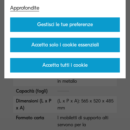
in legno
Approfondite
Capacità (fogli)
Gestisci le tue preferenze
Dimensioni (L x P
(L x P x A): 565 x 520 x 330
x A)
mm
Formato carta
Accetta solo i cookie essenziali
CB-481H
Accetta tutti i cookie
Tipo generale
Mobiletto di supporto alto
in metallo
Capacità (fogli)
Dimensioni (L x P
(L x P x A): 565 x 520 x 485
x A)
mm
Formato carta
I mobiletti di supporto alti
servono per la