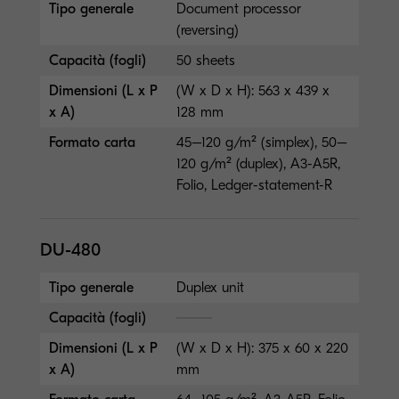
Tipo generale
Document processor
(reversing)
Capacità (fogli)
50 sheets
Dimensioni (L x P
(W x D x H): 563 x 439 x
x A)
128 mm
Formato carta
45–120 g/m² (simplex), 50–
120 g/m² (duplex), A3-A5R,
Folio, Ledger-statement-R
DU-480
Tipo generale
Duplex unit
Capacità (fogli)
Dimensioni (L x P
(W x D x H): 375 x 60 x 220
x A)
mm