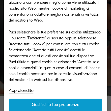
aiutano a comprendere meglio come viene utilizzato il
nostro sito Web, mentre i cookie di marketing ci
consentono di adattare meglio i contenuti ai visitatori
Non esaurire più il toner
del nostro sito Web.
Puoi selezionare le tue preferenze sui cookie utilizzando
Non rischiare di rimanere senza. Rivolgiti al
il pulsante "Preferenze" di seguito oppure selezionare
rivenditore più vicino alla tua sede.
"Accetta tutti i cookie" per continuare con tutti i cookie.
Selezionando "Accetta tutti i cookie" accetti la
memorizzazione di questi cookie sul tuo dispositivo.
Puoi rifiutare questi cookie selezionando "Accetta solo i
Dove comprare
cookie essenziali", in questo caso ci consenti di inserire
solo i cookie necessari per la corretta visualizzazione
Approfondite
Gestisci le tue preferenze