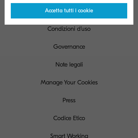
Accetta tutti i cookie
Richiesta di accesso ai dati del soggetto
Condizioni d’uso
Governance
Note legali
Manage Your Cookies
Press
Codice Etico
Smart Working