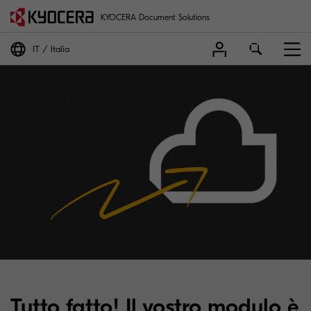
KYOCERA Document Solutions
IT
Italia
Tutto fatto! Il vostro modulo è