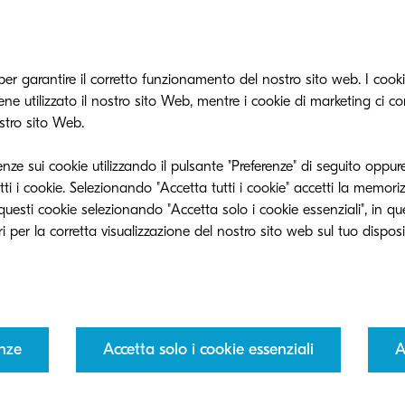
per garantire il corretto funzionamento del nostro sito web. I cookie
e utilizzato il nostro sito Web, mentre i cookie di marketing ci c
ancora ad effettuare l’invio, vi preghiamo di mettervi i
ostro sito Web.
k sottostante. Faremo del nostro meglio per aiutarvi il 
enze sui cookie utilizzando il pulsante "Preferenze" di seguito oppure
ti i cookie. Selezionando "Accetta tutti i cookie" accetti la memori
e questi cookie selezionando "Accetta solo i cookie essenziali", in q
l'ora di sentirti.
enze
Accetta solo i cookie essenziali
A
sogno di maggiori informazioni? Chiedi aiuto