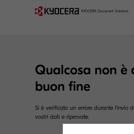
KYOCERA Document Solutions
Qualcosa non è 
buon fine
Si è verificato un errore durante l'invio 
vostri dati e riprovate.