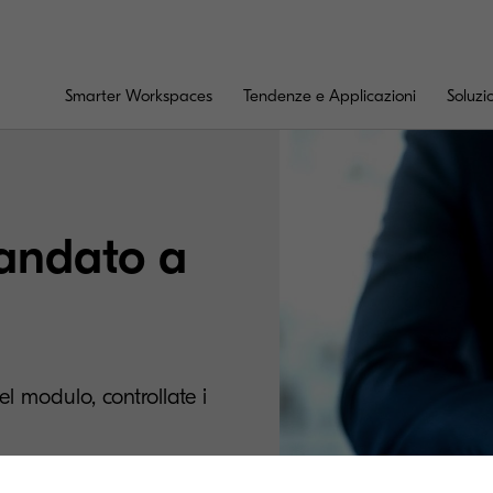
Smarter Workspaces
Tendenze e Applicazioni
Soluzi
andato a
del modulo, controllate i