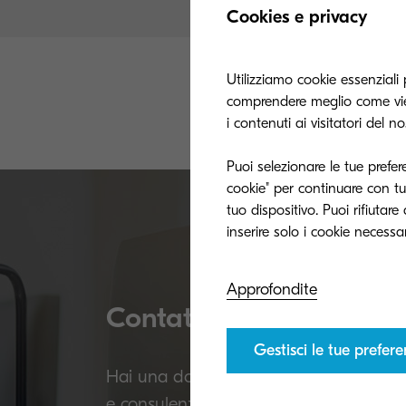
Cookies e privacy
Utilizziamo cookie essenziali 
comprendere meglio come vien
Se non riuscite 
i contenuti ai visitatori del n
noi usando il lin
Puoi selezionare le tue prefer
cookie" per continuare con tut
tuo dispositivo. Puoi rifiutar
Approfondite
Contattaci, non vediamo 
Gestisci le tue prefer
Hai una domanda su KYOCERA o hai bi
e consulenza a un esperto KYOCERA.