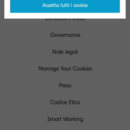
Richiesta di accesso ai dati del soggetto
Accetta tutti i cookie
Condizioni d’uso
Governance
Note legali
Manage Your Cookies
Press
Codice Etico
Smart Working