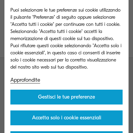
Puoi selezionare le tue preferenze sui cookie utilizzando
eBook_serieTASKalfa7054ci_ITA_def.pdf
il pulsante "Preferenze" di seguito oppure selezionare
(eBook_IRIS2020_ITA_def.pdf)
"Accetta tutti i cookie" per continuare con tutti i cookie.
Selezionando "Accetta tutti i cookie" accetti la
1 MB | PDF
memorizzazione di questi cookie sul tuo dispositivo.
Puoi rifiutare questi cookie selezionando "Accetta solo i
cookie essenziali", in questo caso ci consenti di inserire
solo i cookie necessari per la corretta visualizzazione
Approfondite
Gestisci le tue preferenze
Contact us
Privacy e centro cookie
Accetta solo i cookie essenziali