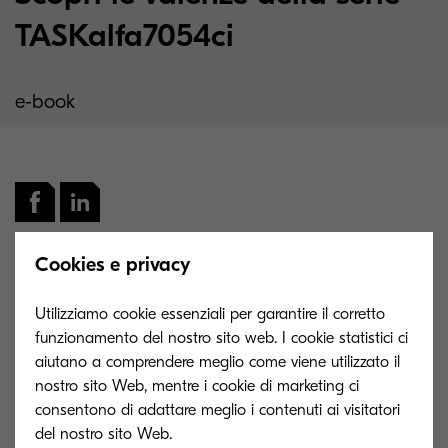
TASKalfa7054ci
e-book
Cookies e privacy
Grazie per aver compilato il modulo, verrai
Utilizziamo cookie essenziali per garantire il corretto
ricontattato appena possibile.
funzionamento del nostro sito web. I cookie statistici ci
aiutano a comprendere meglio come viene utilizzato il
Di seguito puoi scaricare subito l'e-book dedicato
nostro sito Web, mentre i cookie di marketing ci
alla serie TASKalfa7054ci.
consentono di adattare meglio i contenuti ai visitatori
del nostro sito Web.