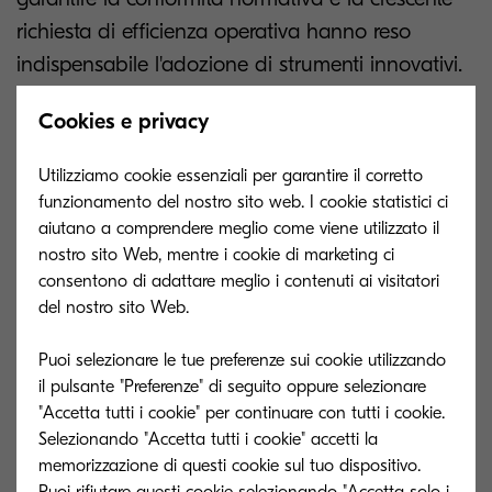
richiesta di efficienza operativa hanno reso
indispensabile l'adozione di strumenti innovativi.
Tra le numerose attività che caratterizzano il
Cookies e privacy
lavoro quotidiano di un HR manager, la gestione
Utilizziamo cookie essenziali per garantire il corretto
documentale riveste un ruolo cruciale. Dai
funzionamento del nostro sito web. I cookie statistici ci
contratti di lavoro alle buste paga, passando per
aiutano a comprendere meglio come viene utilizzato il
le certificazioni e i dati personali, la mole di
nostro sito Web, mentre i cookie di marketing ci
consentono di adattare meglio i contenuti ai visitatori
documenti da gestire è considerevole e richiede
del nostro sito Web.
un'organizzazione impeccabile.
Puoi selezionare le tue preferenze sui cookie utilizzando
In questo contesto, le soluzioni software si
il pulsante "Preferenze" di seguito oppure selezionare
presentano come alleati indispensabili per
"Accetta tutti i cookie" per continuare con tutti i cookie.
ottimizzare i processi, ridurre gli errori e migliorare
Selezionando "Accetta tutti i cookie" accetti la
memorizzazione di questi cookie sul tuo dispositivo.
la produttività. Grazie a funzionalità avanzate
Puoi rifiutare questi cookie selezionando "Accetta solo i