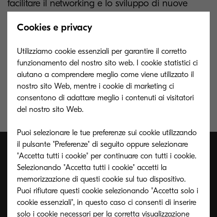
facilitare il networking e lo sviluppo di nuove
partnership.
Cookies e privacy
Kyocera Document Solutions Italia sarà presente
Utilizziamo cookie essenziali per garantire il corretto
in qualità di Gold Sponsor e promuoverà le
funzionamento del nostro sito web. I cookie statistici ci
soluzioni di gestione documentale ed Enterprise
aiutano a comprendere meglio come viene utilizzato il
Content Management pensate per trasformare il
nostro sito Web, mentre i cookie di marketing ci
consentono di adattare meglio i contenuti ai visitatori
business e facilitare l’innovazione di istituti
del nostro sito Web.
finanziari e assicurazioni.
Puoi selezionare le tue preferenze sui cookie utilizzando
il pulsante "Preferenze" di seguito oppure selezionare
"Accetta tutti i cookie" per continuare con tutti i cookie.
Selezionando "Accetta tutti i cookie" accetti la
Contattaci
memorizzazione di questi cookie sul tuo dispositivo.
Puoi rifiutare questi cookie selezionando "Accetta solo i
cookie essenziali", in questo caso ci consenti di inserire
Riserva uno slot il 28 Aprile 2022 con i nostri
solo i cookie necessari per la corretta visualizzazione