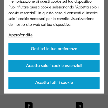
accuratezza e nel contempo contribuire alla
memorizzazione di questi cookie sul tuo dispositivo.
sostenibilità ambientale.
Puoi rifiutare questi cookie selezionando "Accetta solo i
cookie essenziali", in questo caso ci consenti di inserire
solo i cookie necessari per la corretta visualizzazione
Kyocera è il marchio a cui sta a cuore il tuo
business!
Approfondite
Prenota un confronto con:
oscar.franzosi@dit.kyocera.com
oppure con:
Gestisci le tue preferenze
vincenzo.martinelli@dit.kyocera.com
Accetta solo i cookie essenziali
Contattaci!
Accetta tutti i cookie