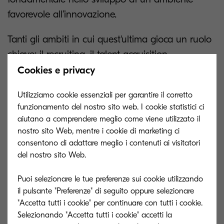
favorevole all’innovazione.
Tanti gli ambiti in cui quest'ultima gioca un ruolo
chiave: il recruiting, il talent acquisition,
l’implementazione di programmi di DE&I ed
Cookies e privacy
engagement dei dipendenti.
Utilizziamo cookie essenziali per garantire il corretto
funzionamento del nostro sito web. I cookie statistici ci
L'HR Department, quindi, deve svolgere la propria
aiutano a comprendere meglio come viene utilizzato il
funzione utilizzando piattaforme documentali
nostro sito Web, mentre i cookie di marketing ci
affidabili, sicure e performanti, le quali
consentono di adattare meglio i contenuti ai visitatori
permettano di strutturare i differenti workflow e
del nostro sito Web.
automatizzare le path di approvazione.
Puoi selezionare le tue preferenze sui cookie utilizzando
il pulsante "Preferenze" di seguito oppure selezionare
Vieni al desk Kyocera e scopri come anche la tua
"Accetta tutti i cookie" per continuare con tutti i cookie.
azienda possa incrementare la propria efficienza,
Selezionando "Accetta tutti i cookie" accetti la