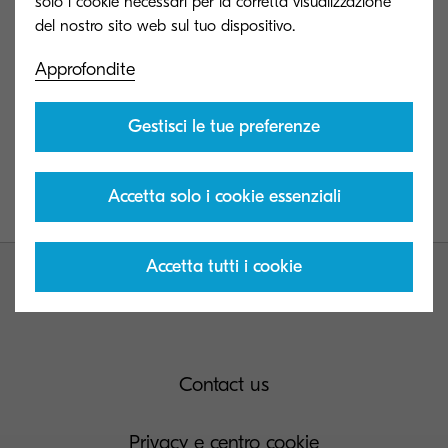
solo i cookie necessari per la corretta visualizzazione
dipartimenti HR nel loro percorso di evoluzione,
con una costante attenzione alla sostenibilità.
Approfondite
Scrivi a:
giovanni.iaquinta@dit.kyocera.com
o
Gestisci le tue preferenze
sergio.giodda@dit.kyocera.com
per un
appuntamento senza impegno
Accetta solo i cookie essenziali
Non mancare! Ti aspettiamo!
Accetta tutti i cookie
Contact us
Privacy e centro cookie