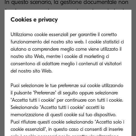
In questo scenario, la gestione documentale non
è solo un supporto, ma un elemento centrale che
Cookies e privacy
abilita l'efficienza:
i sistemi digitali, l'automazione
dei workflow e l'AI con design human-centered
Utilizziamo cookie essenziali per garantire il corretto
permettono di organizzare, distribuire e
funzionamento del nostro sito web. I cookie statistici ci
condividere le informazioni in modo accurato,
aiutano a comprendere meglio come viene utilizzato il
efficiente e sicuro.
nostro sito Web, mentre i cookie di marketing ci
consentono di adattare meglio i contenuti ai visitatori
Per parlare di questi temi,
del nostro sito Web.
Kyocera Document
Solutions Italia ti aspetta all’HR Innovation
Puoi selezionare le tue preferenze sui cookie utilizzando
Circle
, il punto d’incontro per chi guida il
il pulsante "Preferenze" di seguito oppure selezionare
cambiamento umano all’interno delle
"Accetta tutti i cookie" per continuare con tutti i cookie.
organizzazioni.
Selezionando "Accetta tutti i cookie" accetti la
memorizzazione di questi cookie sul tuo dispositivo.
Puoi rifiutare questi cookie selezionando "Accetta solo i
Vieni a scoprire presso il
desk Kyocera
le
cookie essenziali", in questo caso ci consenti di inserire
soluzioni documentali che supportano i