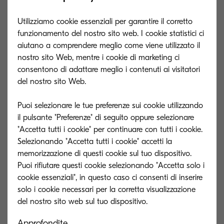
pronte per implementarla nel modo corretto,
nonostante ci sia la consapevolezza che l’AI sia
Utilizziamo cookie essenziali per garantire il corretto
funzionamento del nostro sito web. I cookie statistici ci
destinata a rivoluzionare la gestione
aiutano a comprendere meglio come viene utilizzato il
documentale.
nostro sito Web, mentre i cookie di marketing ci
consentono di adattare meglio i contenuti ai visitatori
Lo stesso vale per la blockchain, che grazie alla
del nostro sito Web.
sua natura decentralizzata e immutabile, offre un
supporto significativo alla gestione dei
Puoi selezionare le tue preferenze sui cookie utilizzando
il pulsante "Preferenze" di seguito oppure selezionare
documenti, portando vantaggi in termini di
"Accetta tutti i cookie" per continuare con tutti i cookie.
sicurezza, ridondanza e integrità del dato.
Selezionando "Accetta tutti i cookie" accetti la
memorizzazione di questi cookie sul tuo dispositivo.
Due tecnologie sulle quali i Cio delle aziende
Puoi rifiutare questi cookie selezionando "Accetta solo i
dovranno porre maggiore attenzione nel 2025.
cookie essenziali", in questo caso ci consenti di inserire
solo i cookie necessari per la corretta visualizzazione
Temi complessi di cui parleremo con Mirko
Marotta, solution specialist MDS business
Approfondite