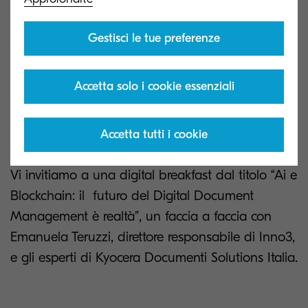
development di Kyocera Document Solutions
Italia, azienda che ha abbracciato l’approccio
Gestisci le tue preferenze
easywork & easylife. Lo faremo durante un
webinar, partendo da una analisi puntuale del
Accetta solo i cookie essenziali
mercato della gestione documentale in Italia, per
approcciare le soluzioni che permettono di
efficientare dati e informazioni.
Accetta tutti i cookie
Vi invitiamo a una digital breakfast dal titolo “Ai e
Blockchain: il futuro del Digital Document
Management è realtà”, un faccia a faccia con
Emanuela Teruzzi, direttore responsabile di Inno3,
e gli esperti di Kyocera Documenti Solutions Italia.