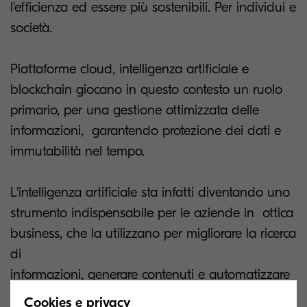
l'efficienza ed essere più sostenibili. Per individui e
società.
Piattaforme cloud, intelligenza artificiale e
blockchain giocano in questo contesto un ruolo
primario, per una gestione ottimizzata delle
informazioni, garantendo protezione dei dati e
immutabilità nel tempo.
L'intelligenza artificiale sta infatti diventando uno
strumento indispensabile per le aziende in ottica
business, che la utilizzano per migliorare la ricerca
di
informazioni, generare contenuti e automatizzare
processi. Ma non tutte le aziende sono già
Cookies e privacy