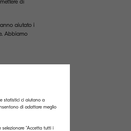
smettere di
hanno aiutato i
ere. Abbiamo
 concepito una
 statistici ci aiutano a
fondamentali
onsentono di adattare meglio
 moltissimi e
 selezionare "Accetta tutti i