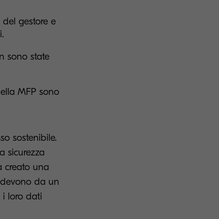
e del gestore e
.
on sono state
della MFP sono
so sostenibile.
la sicurezza
ha creato una
ri devono da un
 i loro dati