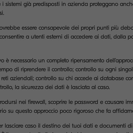
 i sistemi già predisposti in azienda proteggano anche 
si.
vrebbe essere consapevole dei propri punti più deboli
onsentire a utenti esterni di accedere ai dati, dalla po
vo è necessario un completo ripensamento dell’approcc
mpo di riprendere il controllo; controllo su ogni singol
reti aziendali; controllo su chi accede ai database co
ollo, la sicurezza dei dati è lasciata al caso.
ntrodursi nei firewall, scoprire le password e causare i
rio su questo approccio poco rigoroso che fa affidam
ler lasciare caso il destino dei tuoi dati e documenti d