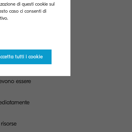
di validità, i
zzazione di questi cookie sul
uesto caso ci consenti di
fia in termini di
ne che
ccetta tutti i cookie
non devono
Devono essere
mediatamente
 risorse