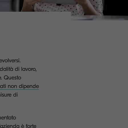
volversi.
alità di lavoro,
e. Questo
dati non dipende
isure di
mentato
’azienda è forte