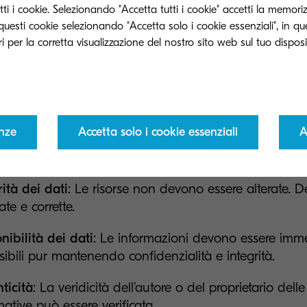
come la gestione dei registri di sicurezza, i certificati 
ti i cookie. Selezionando "Accetta tutti i cookie" accetti la memori
e questi cookie selezionando "Accetta solo i cookie essenziali", in q
unicazione e la crittografia delle email.
i strumenti è in linea con la nostra principale filoso
tire che i tuoi device e i tuoi dati abbiano la protezio
enze
Accetta solo i cookie essenziali
A
denzialità dei dati:
Le risorse informative dall’MFP 
are a terzi.
rità dei dati
: Le risorse non devono essere alterate. 
ate e corrette.
nibilità dei dati
: Le informazioni devono essere im
sibili pur mantenendo confidenzialità e integrità.
ticità
: La veridicità dell’autore o del proprietario delle
mative può essere verificata.