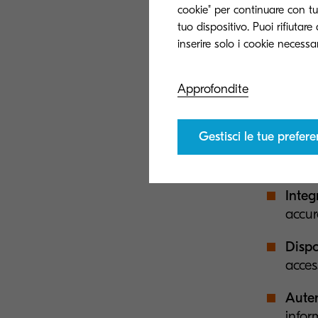
abbracciano aree 
cookie" per continuare con tut
tuo dispositivo. Puoi rifiutar
protocolli di com
La nuova gamma d
sicurezza, garan
Approfondite
meritano:
Gestisci le tue prefer
Confi
trapel
Integ
accur
Dispo
acces
Auten
infor