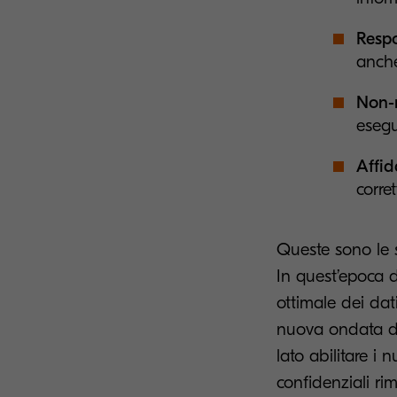
Respo
anche
Non-
esegu
Affid
corret
Queste sono le s
In quest’epoca d
ottimale dei dat
nuova ondata di
lato abilitare i 
confidenziali ri