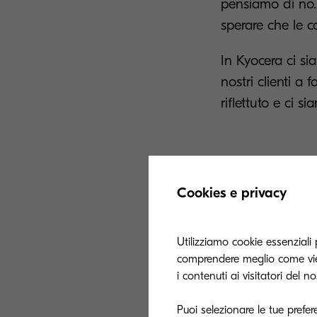
pensiamo di no. 
sperare che le 
In Kyocera ci si
nostri clienti a
riflettuto e ci s
Accettiam
Cookies e privacy
Focalizzandoci 
Utilizziamo cookie essenziali 
coppia di MFP i
comprendere meglio come vien
della tua infrast
i contenuti ai visitatori del n
I miglioramenti 
Puoi selezionare le tue prefer