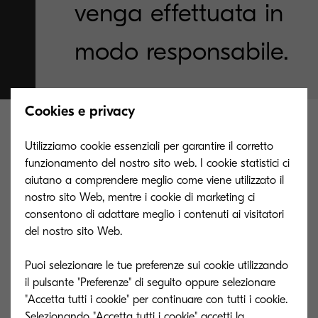
venga effettuata in
modo responsabile.
Cookies e privacy
Caratteristiche principali che
Utilizziamo cookie essenziali per garantire il corretto
promuovono flussi di lavoro
funzionamento del nostro sito web. I cookie statistici ci
aiutano a comprendere meglio come viene utilizzato il
sostenibili
nostro sito Web, mentre i cookie di marketing ci
consentono di adattare meglio i contenuti ai visitatori
Le MFP TASKalfa ed ECOSYS Kyocera sono
del nostro sito Web.
dotate di funzionalità avanzate e progettate per
Puoi selezionare le tue preferenze sui cookie utilizzando
lavorare con soluzioni di stampa che ottimizzano
il pulsante "Preferenze" di seguito oppure selezionare
i processi e promuovono la sostenibilità:
"Accetta tutti i cookie" per continuare con tutti i cookie.
Selezionando "Accetta tutti i cookie" accetti la