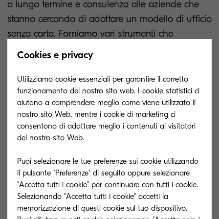
a lungo termine e consulenza alle aziende che
stanno cercando di adottare un modello di ufficio
senza carta. Forniamo vari strumenti che
supportano le organizzazioni nel catturare i dati
Cookies e privacy
dai documenti cartacei, quindi digitalizzarli e
organizzarli in un repository sicuro e centralizzato,
Utilizziamo cookie essenziali per garantire il corretto
automatizzando i processi con questi dati
funzionamento del nostro sito web. I cookie statistici ci
aiutano a comprendere meglio come viene utilizzato il
digitalizzati per semplificare i flussi di lavoro.
nostro sito Web, mentre i cookie di marketing ci
Kyocera è il tuo partner aziendale per una
consentono di adattare meglio i contenuti ai visitatori
digitalizzazione efficiente.
del nostro sito Web.
Ridurre la produzione di stampe della tua
Puoi selezionare le tue preferenze sui cookie utilizzando
il pulsante "Preferenze" di seguito oppure selezionare
azienda ai soli essenziali non solo rappresenta un
"Accetta tutti i cookie" per continuare con tutti i cookie.
ottimo passo verso un futuro digitale e moderno,
Selezionando "Accetta tutti i cookie" accetti la
ma è anche la scelta più sostenibile. Ridurre l'uso
memorizzazione di questi cookie sul tuo dispositivo.