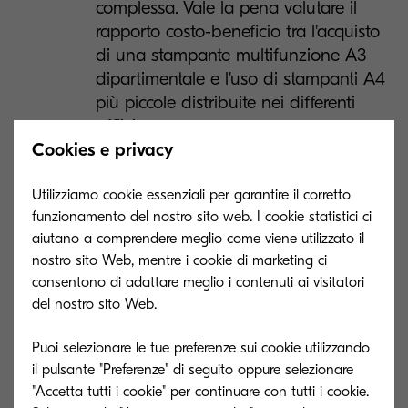
complessa. Vale la pena valutare il
rapporto costo-beneficio tra l'acquisto
di una stampante multifunzione A3
dipartimentale e l'uso di stampanti A4
più piccole distribuite nei differenti
uffiici.
Cookies e privacy
Requisiti di output
. Considera se la
stampa a colori è frequente o se
Utilizziamo cookie essenziali per garantire il corretto
preferisci stampare solo in bianco e
funzionamento del nostro sito web. I cookie statistici ci
nero. Devi scansionare documenti o
aiutano a comprendere meglio come viene utilizzato il
nostro sito Web, mentre i cookie di marketing ci
inviare fax durante la tua giornata
consentono di adattare meglio i contenuti ai visitatori
lavorativa? La natura della tua attività
del nostro sito Web.
e le esigenze di produttività
rappresenteranno fattori chiave nella
Puoi selezionare le tue preferenze sui cookie utilizzando
scelta del sistema documentale.
il pulsante "Preferenze" di seguito oppure selezionare
"Accetta tutti i cookie" per continuare con tutti i cookie.