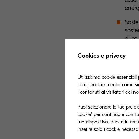
energ
Soste
soste
di co
proge
affid
Cookies e privacy
carbo
Sicur
Utilizziamo cookie essenziali 
di ad
comprendere meglio come vien
i contenuti ai visitatori del n
suo p
stamp
Puoi selezionare le tue prefer
non a
cookie" per continuare con tut
memor
tuo dispositivo. Puoi rifiutar
essere