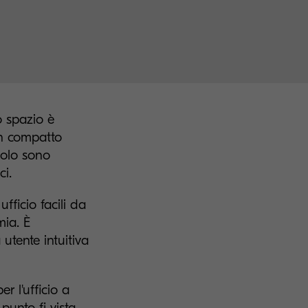
o spazio è
ign compatto
volo sono
ci.
fficio facili da
mia. È
 utente intuitiva
r l'ufficio a
 punto fi vista