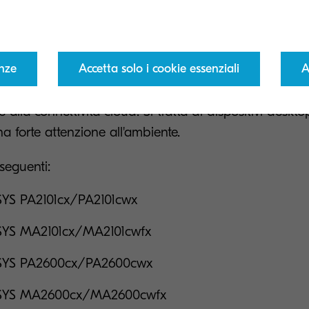
 Kyocera ECOSYS 2600
enze
Accetta solo i cookie essenziali
A
t Solutions ha recentemente lanciato una nuova serie
no un'esperienza utente migliorata grazie a funzioni 
 alla connettività cloud. Si tratta di dispositivi desktop
a forte attenzione all'ambiente.
 seguenti:
YS PA2101cx/PA2101cwx
YS MA2101cx/MA2101cwfx
YS PA2600cx/PA2600cwx
YS MA2600cx/MA2600cwfx