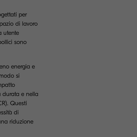
gettati per
spazio di lavoro
a utente
ollici sono
meno energia e
 modo si
impatto
a durata e nella
CR). Questi
ssità di
una riduzione