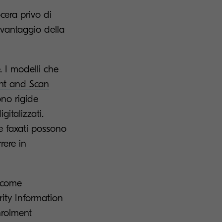
cera privo di
 vantaggio della
. I modelli che
nt and Scan
no rigide
gitalizzati.
 e faxati possono
rere in
, come
rity Information
nrolment