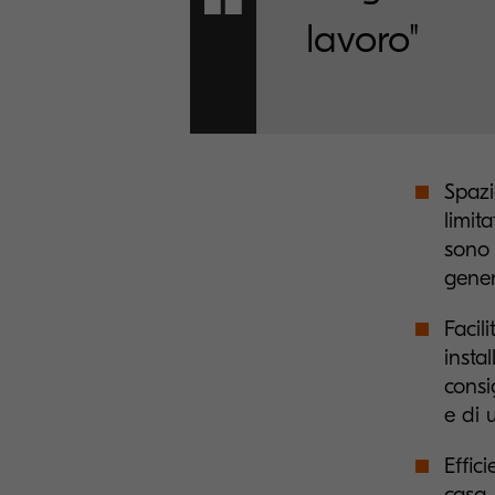
lavoro"
Spazi
limit
sono 
gener
Facil
insta
consi
e di 
Effic
casa, 