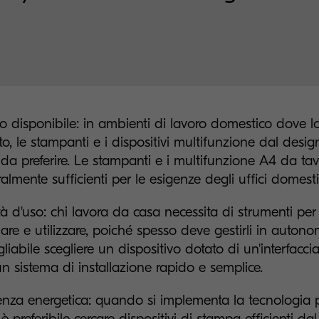
o disponibile: in ambienti di lavoro domestico dove l
ato, le stampanti e i dispositivi multifunzione dal des
da preferire. Le stampanti e i multifunzione A4 da ta
almente sufficienti per le esigenze degli uffici domesti
ità d'uso: chi lavora da casa necessita di strumenti per u
llare e utilizzare, poiché spesso deve gestirli in autono
gliabile scegliere un dispositivo dotato di un'interfaccia
un sistema di installazione rapido e semplice.
ienza energetica: quando si implementa la tecnologia pe
è preferibile cercare dispositivi di stampa efficienti dal