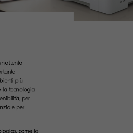
un’attenta
ortante
bienti più
e la tecnologia
enibilità, per
enziale per
ologico, come la