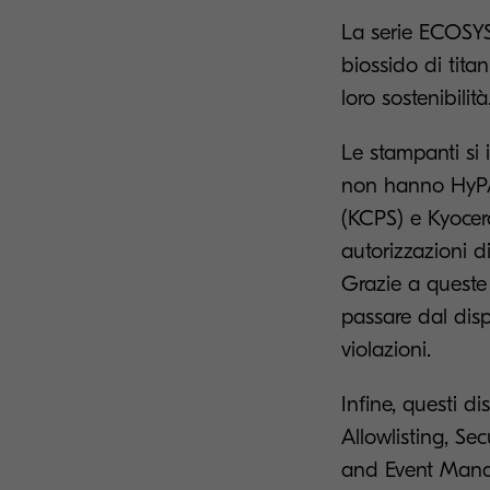
La serie ECOSYS
biossido di tita
loro sostenibilità
Le stampanti si 
non hanno HyPAS
(KCPS) e Kyocer
autorizzazioni di
Grazie a queste 
passare dal dispo
violazioni.
Infine, questi d
Allowlisting, Se
and Event Manag