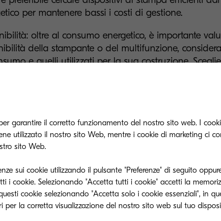
etico per mantenere bassi i costi di gestione.
nibilità: oltre al consumo energetico, è importante valu
nibilità della stampante o del multifunzione, considera
nsumo e quelli utilizzati per la sua costruzione. Sceglie
ttati per essere duraturi ed eco-compatibili garantisc
abilità, un risparmio a lungo termine e una riduzione d
nio.
ezza: è fondamentale verificare che la tecnologia per 
per garantire il corretto funzionamento del nostro sito web. I cookie
eguate funzioni di sicurezza, poiché una rete è sicura 
e utilizzato il nostro sito Web, mentre i cookie di marketing ci c
ostro sito Web.
unto più vulnerabile. Spesso si tende a trascurare il fa
anti e multifunzione possono essere soggetti a violaz
enze sui cookie utilizzando il pulsante "Preferenze" di seguito oppure
deguatamente protetti. I dati elaborati da questi dis
ti i cookie. Selezionando "Accetta tutti i cookie" accetti la memori
izzati al loro interno e, in assenza di misure di sicur
e questi cookie selezionando "Accetta solo i cookie essenziali", in q
 accessibili a terzi con intenti malevoli.