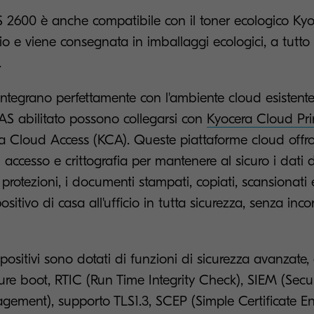
 2600 è anche compatibile con il toner ecologico Kyo
nio e viene consegnata in imballaggi ecologici, a tutto
.
integrano perfettamente con l'ambiente cloud esistente
 abilitato possono collegarsi con
Kyocera Cloud Pri
a Cloud Access (KCA). Queste piattaforme cloud offro
 accesso e crittografia per mantenere al sicuro i dati di
protezioni, i documenti stampati, copiati, scansionati
sitivo di casa all'ufficio in tutta sicurezza, senza incor
ispositivi sono dotati di funzioni di sicurezza avanzate
cure boot, RTIC (Run Time Integrity Check), SIEM (Secu
ement), supporto TLS1.3, SCEP (Simple Certificate E