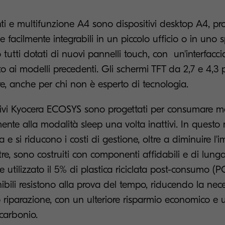
i e multifunzione A4 sono dispositivi desktop A4, pro
e facilmente integrabili in un piccolo ufficio o in uno 
tutti dotati di nuovi pannelli touch, con un'interfacci
to ai modelli precedenti. Gli schermi TFT da 2,7 e 4,3 p
e, anche per chi non è esperto di tecnologia.
ositivi Kyocera ECOSYS sono progettati per consumare 
nte alla modalità sleep una volta inattivi. In questo
 e si riducono i costi di gestione, oltre a diminuire l'
tre, sono costruiti con componenti affidabili e di lung
 utilizzato il 5% di plastica riciclata post-consumo (P
nibili resistono alla prova del tempo, riducendo la nece
riparazione, con un ulteriore risparmio economico e 
 carbonio.