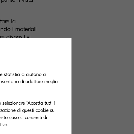
tare la
ndo i materiali
re dispositivi
e maggiore
ell’impronta di
ufficio disponga
 statistici ci aiutano a
solo quanto il
onsentono di adattare meglio
tto che
ioni dei dati se
 selezionare "Accetta tutti i
positivi vengono
zzazione di questi cookie sul
ezza, potrebbero
uesto caso ci consenti di