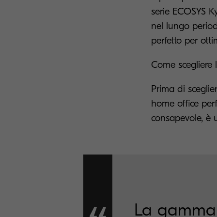
serie ECOSYS Kyo
nel lungo period
perfetto per otti
Come scegliere 
Prima di sceglie
home office perf
consapevole, è ut
La gamma K