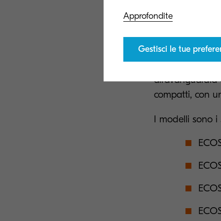
La gamma
Approfondite
Gestisci le tue prefer
Kyocera Documen
ECOSYS che offro
all'avanguardia e
compatti, con un
I modelli sono i
ECOS
ECOS
ECOS
ECOS