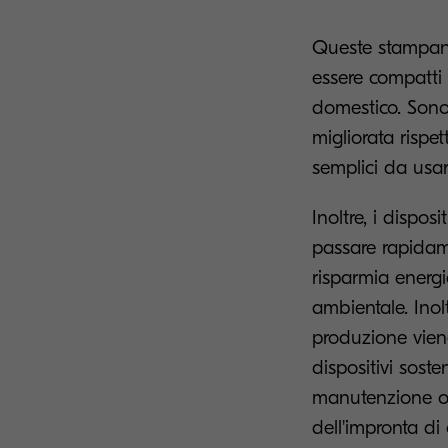
Queste stampant
essere compatti 
domestico. Sono 
migliorata rispet
semplici da usar
Inoltre, i disp
passare rapidame
risparmia energia
ambientale. Inol
produzione viene
dispositivi soste
manutenzione o 
dell'impronta di