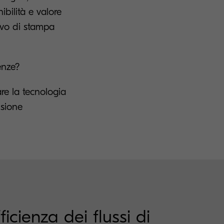
ibilità e valore
tivo di stampa
enze?
are la tecnologia
isione
cienza dei flussi di