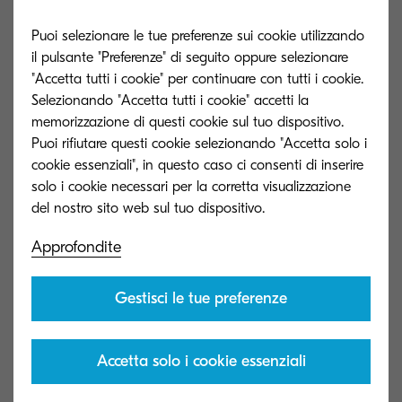
come i contratti.
Puoi selezionare le tue preferenze sui cookie utilizzando
Ma i vantaggi non finiscono qui: i documenti
il pulsante "Preferenze" di seguito oppure selezionare
"Accetta tutti i cookie" per continuare con tutti i cookie.
acquisiti da KCIM vengono elaborati con la
Selezionando "Accetta tutti i cookie" accetti la
tecnologia OCR e questo consente di ricrearli in
memorizzazione di questi cookie sul tuo dispositivo.
formato modificabile. Hai bisogno di apportare
Puoi rifiutare questi cookie selezionando "Accetta solo i
una modifica dell'ultimo minuto a quel contratto
cookie essenziali", in questo caso ci consenti di inserire
solo i cookie necessari per la corretta visualizzazione
di vendita? Non c'è problema!
Software intuitivo
Approfondite
Gestisci le tue preferenze
In un mondo ideale, le nuove tecnologie
dovrebbero essere facili da usare e pronte per
essere utilizzate. Questo è il bello di Kyocera
Accetta solo i cookie essenziali
Cloud Information Manager! Consente ai