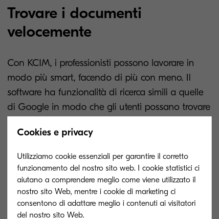
Trovare i documenti
velocemente
Con KCIM, i professionisti possono lavorare in
modo più smart, facendo di più con meno. Il
software ha funzionalità di ricerca simili a quelle
di Google in modo che gli utenti possano trovare
le informazioni di cui hanno bisogno in un
Cookies e privacy
istante. Quindi, utilizzando i server, i professionisti
possono filtrare la loro ricerca per data, utente,
Utilizziamo cookie essenziali per garantire il corretto
parole chiave pertinenti e altro ancora! KCIM è in
funzionamento del nostro sito web. I cookie statistici ci
grado di analizzare e archiviare fino a 12 diversi
aiutano a comprendere meglio come viene utilizzato il
nostro sito Web, mentre i cookie di marketing ci
tipi di documenti, individuando facilmente parole
consentono di adattare meglio i contenuti ai visitatori
chiave nelle foto o negli elementi scansionati
del nostro sito Web.