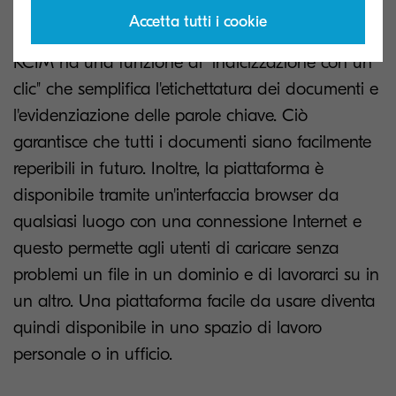
professionisti di risolvere tutti i loro problemi di
Accetta tutti i cookie
produttività e richiede una formazione minima.
KCIM ha una funzione di "indicizzazione con un
clic" che semplifica l'etichettatura dei documenti e
l'evidenziazione delle parole chiave. Ciò
garantisce che tutti i documenti siano facilmente
reperibili in futuro. Inoltre, la piattaforma è
disponibile tramite un'interfaccia browser da
qualsiasi luogo con una connessione Internet e
questo permette agli utenti di caricare senza
problemi un file in un dominio e di lavorarci su in
un altro. Una piattaforma facile da usare diventa
quindi disponibile in uno spazio di lavoro
personale o in ufficio.