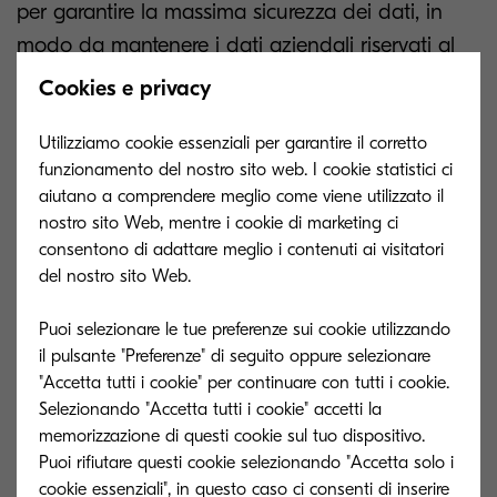
per garantire la massima sicurezza dei dati, in
modo da mantenere i dati aziendali riservati al
sicuro indipendentemente dal luogo in cui
Cookies e privacy
lavorano i dipendenti.
Utilizziamo cookie essenziali per garantire il corretto
funzionamento del nostro sito web. I cookie statistici ci
Funzionalità di ricerca dei
aiutano a comprendere meglio come viene utilizzato il
documenti
nostro sito Web, mentre i cookie di marketing ci
consentono di adattare meglio i contenuti ai visitatori
del nostro sito Web.
Archiviare i documenti in modo sicuro è solo il
primo passo verso una maggiore sicurezza; è
Puoi selezionare le tue preferenze sui cookie utilizzando
il pulsante "Preferenze" di seguito oppure selezionare
fondamentale anche poter individuare facilmente
"Accetta tutti i cookie" per continuare con tutti i cookie.
i documenti essenziali.
KCIM consente alle
Selezionando "Accetta tutti i cookie" accetti la
aziende di assumere il controllo dei loro vasti
memorizzazione di questi cookie sul tuo dispositivo.
volumi di documenti
utilizzando tecniche
Puoi rifiutare questi cookie selezionando "Accetta solo i
cookie essenziali", in questo caso ci consenti di inserire
avanzate per estrarre ed etichettare le parole