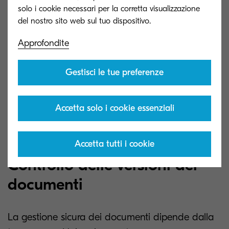
solo i cookie necessari per la corretta visualizzazione
chiave da ogni documento, rendendo più facile
la categorizzazione e l'organizzazione in cartelle
Approfondite
pertinenti.
Con KCIM, i dipendenti possono individuare
Gestisci le tue preferenze
rapidamente documenti specifici, eliminando così
le lunghe ricerche manuali e ottenendo la
Accetta solo i cookie essenziali
tranquillità che deriva dal sapere esattamente
dove si trovano i documenti sensibili.
Accetta tutti i cookie
Controllo delle versioni dei
documenti
La gestione sicura dei documenti dipende dalla