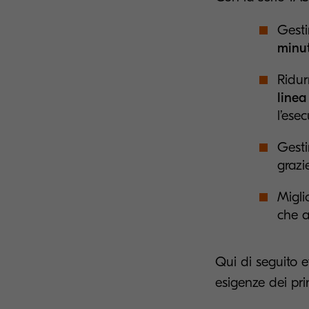
Gesti
minu
Ridur
linea
l’ese
Gesti
grazi
Migli
che a
Qui di seguito 
esigenze dei prin