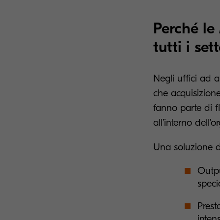
Perché le
tutti i sett
Negli uffici ad 
che acquisizion
fanno parte di f
all’interno dell’
Una soluzione di
Outpu
specia
Prest
intens