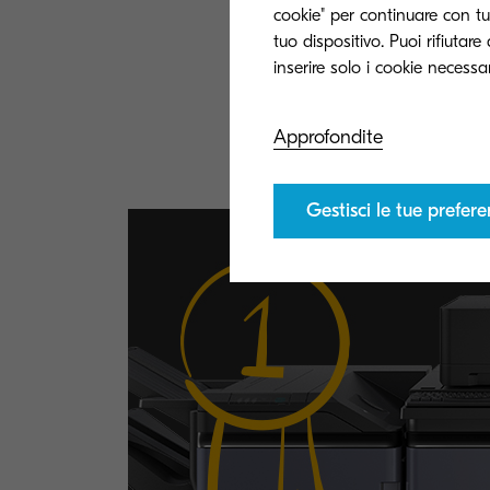
cookie" per continuare con tut
Istruzione
tuo dispositivo. Puoi rifiutar
Scuole, college 
produzione di mat
supportando al 
Approfondite
Gestisci le tue prefer