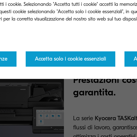
ti i cookie. Selezionando "Accetta tutti i cookie" accetti la memori
e questi cookie selezionando "Accetta solo i cookie essenziali", in q
e università richiedono soluzioni affidabili e ad alto v
eriali didattici, gestione amministrativa e registri deg
contempo ambienti di apprendimento digitale modern
enze
Accetta solo i cookie essenziali
A
Prestazioni cos
garantita.
La serie
Kyocera TASKal
flussi di lavoro, garantis
ottimizza i costi operativi.