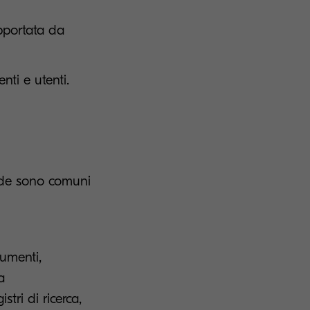
pportata da
nti e utenti.
fide sono comuni
cumenti,
a
tri di ricerca,