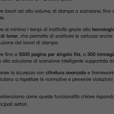
re lavori ad alto volume, di stampa o scansione, fino
to
.
re al minimo i tempi di inattività grazie alla
tecnologi
 di toner
, che permette di sostituire le cartucce anche
cuzione dei lavori di stampa.
re fino a
5000 pagine per singolo file
, a
300 immagin
e alla soluzione di scansione intelligente supportata d
orare la sicurezza con
cifratura avanzata
e framework 
iutano a rispettare le normative e prevenire violazioni 
evidenziamo come queste funzionalità chiave risponda
cipali settori.