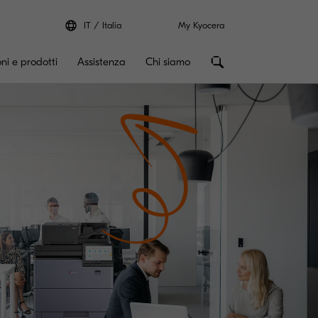
IT
Italia
My Kyocera
oni e prodotti
Assistenza
Chi siamo
Z9500ci & MZ10500i