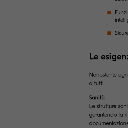
Funzi
intell
Sicur
Le esigenz
Nonostante ogni 
a tutti.
Sanità
Le strutture san
garantendo la ri
documentazione cl