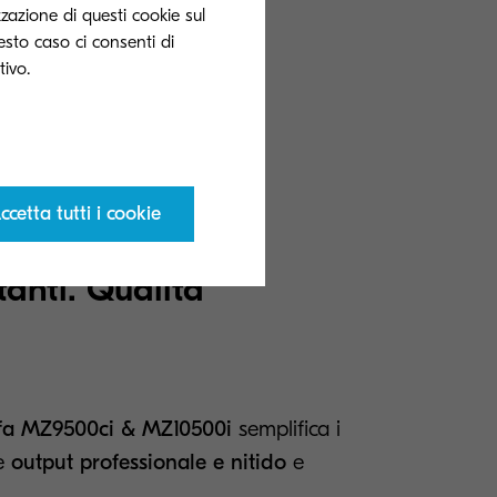
zzazione di questi cookie sul
uesto caso ci consenti di
olume per la
li studenti,
i.
ccetta tutti i cookie
tanti. Qualità
fa MZ9500ci & MZ10500i
semplifica i
ce
output professionale e nitido
e