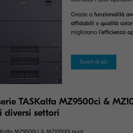
Grazie a
funzionalità a
affidabili
e
qualità colo
migliorano
l’efficienza o
Scopri di più
serie TASKalfa MZ9500ci & MZ1
 diversi settori
SKalfa MZ9500ci & MZ10500i puoi: