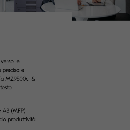
 verso le
e precisa e
alfa MZ9500ci &
testo
ne A3 (MFP)
ndo produttività