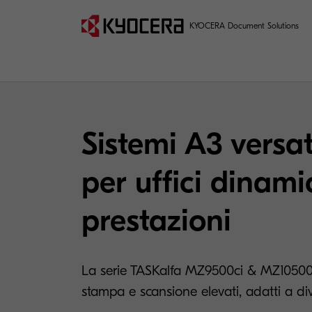
KYOCERA Document Solutions
Prestazioni A3 ad alt
Sistemi A3 versat
per uffici dinami
prestazioni
La serie TASKalfa MZ9500ci & MZ10500i
stampa e scansione elevati, adatti a dive