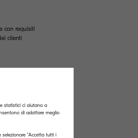
 con requisiti
ei clienti
ti interni,
 e migliorare
 statistici ci aiutano a
onsentono di adattare meglio
ratti conto,
i lavoro devono
 selezionare "Accetta tutti i