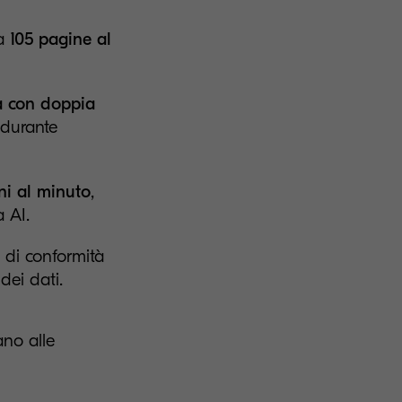
 a
105 pagine al
a con doppia
 durante
i al minuto
,
a AI.
di conformità
dei dati.
no alle