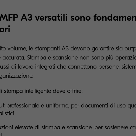
 MFP A3 versatili sono fondament
ori
alto volume, le stampanti A3 devono garantire sia outp
e accurata. Stampa e scansione non sono più operazion
lussi di lavoro integrati che connettono persone, siste
organizzazione.
 stampa intelligente deve offrire:
t professionale e uniforme, per documenti di uso qu
listici.
azioni elevate di stampa e scansione, per sostenere car
i.