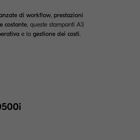
vanzate di workflow
,
prestazioni
re costante
, queste stampanti A3
perativa
e la
gestione dei costi
.
0500i