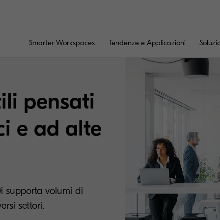
Smarter Workspaces
Tendenze e Applicazioni
Soluzi
o volume | TASKalfa M
ili pensati
ci e ad alte
 supporta volumi di
rsi settori.