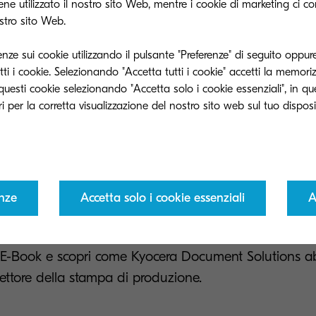
e utilizzato il nostro sito Web, mentre i cookie di marketing ci c
ostro sito Web.
de se tali vantaggi siano rivolti ai clienti che cercano n
o ai produttori, che desiderano attirare nuovi clienti. 
enze sui cookie utilizzando il pulsante "Preferenze" di seguito oppure
o aperto nuove linee di produzione e nuovi mercati gr
ti i cookie. Selezionando "Accetta tutti i cookie" accetti la memori
etto d'inchiostro.
e questi cookie selezionando "Accetta solo i cookie essenziali", in q
unto di vista economico il vantaggio della gestione pu
te indirizzo alla sostenibilità ambientale, consentono
a, sia agli stampatori di sviluppare proposte ad hoc p
ttando le esigenze applicative e il budget aziendale.
enze
Accetta solo i cookie essenziali
A
ressante il sistema a getto d’inchiostro TASKalfa Pr
ro E-Book e scopri come Kyocera Document Solutions a
 settore della stampa di produzione.