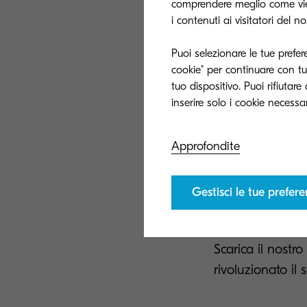
comprendere meglio come vien
i contenuti ai visitatori del n
Spesso ci si chie
differenziazione 
Puoi selezionare le tue prefer
settori che hann
cookie" per continuare con tut
della stampa a g
tuo dispositivo. Puoi rifiutar
Inoltre, da un p
consumi e un for
Approfondite
sistemi di stamp
di azienda rispe
Gestisci le tue prefer
Cosa rende inte
Scarica il nost
rivoluzionato il