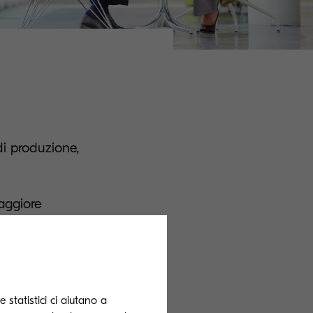
di produzione,
aggiore
mpa, generando
za, facilità
t.
 statistici ci aiutano a