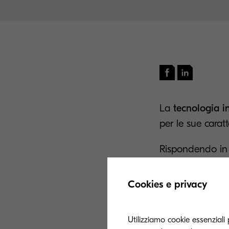
La
tecnologia i
per le sue caratt
Rispondendo in 
sicurezza del me
nuove opportuni
Cookies e privacy
Flessibilità, qua
d'uso ed economic
Utilizziamo cookie essenziali 