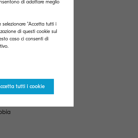
onsentono di adattare meglio
uovi fattori di
Di fatto ci sono
 selezionare "Accetta tutti i
azie all'uso
zzazione di questi cookie sul
uesto caso ci consenti di
ntuale dei
 sia a chi vende
er ogni tipologia
ccetta tutti i cookie
o 15000c?
bbia