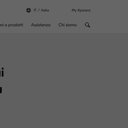
IT
Italia
My Kyocera
oni e prodotti
Assistenza
Chi siamo
i
ù