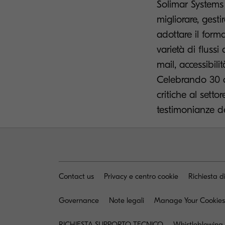
Solimar Systems 
migliorare, gesti
adottare il form
varietà di flussi
mail, accessibili
Celebrando 30 an
critiche al setto
testimonianze dei
Contact us
Privacy e centro cookie
Richiesta d
Governance
Note legali
Manage Your Cookies
RICHIESTA SUPPORTO TECNICO
Whistleblowing