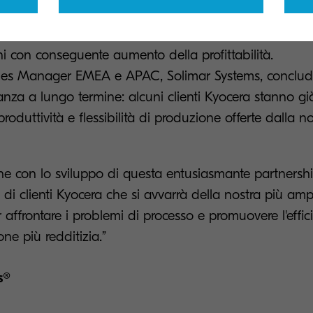
partnership i clienti potranno gestire volumi di stampa
ni con conseguente aumento della profittabilità.
les Manager EMEA e APAC, Solimar Systems, conclud
lleanza a lungo termine: alcuni clienti Kyocera stanno g
roduttività e flessibilità di produzione offerte dalla n
e con lo sviluppo di questa entusiasmante partnershi
di clienti Kyocera che si avvarrà della nostra più am
affrontare i problemi di processo e promuovere l'effi
ne più redditizia.”
s®