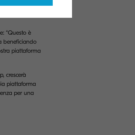
 differenti
e: “Questo è
ià beneficiando
ostra piattaforma
p, crescerà
pia piattaforma
cienza per una