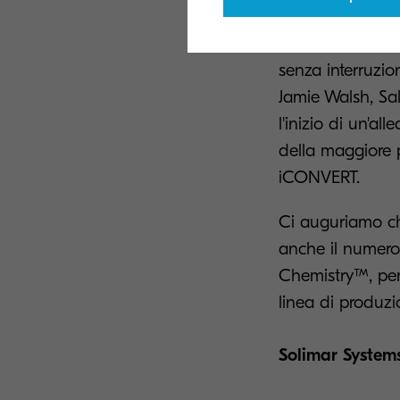
Grazie a questa 
senza interruzio
Jamie Walsh, Sa
l'inizio di un'a
della maggiore p
iCONVERT.
Ci auguriamo ch
anche il numero 
Chemistry™, per 
linea di produzio
Solimar System