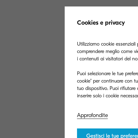
TASKalfa Pro 150
Cookies e privacy
di produzione a
Systems sviluppa 
Utilizziamo cookie essenziali 
IPDS e AFP dei c
comprendere meglio come vien
dati avanzati in
i contenuti ai visitatori del n
Puoi selezionare le tue prefer
cookie" per continuare con tut
“Solimar System
tuo dispositivo. Puoi rifiutar
soluzioni flessib
affermato Marce
Solutions Europe
Approfondite
del sistema Kyo
produttività e aff
Gestisci le tue prefer