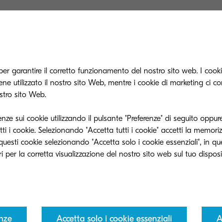
00c, sistema di stampa inkjet colore ad alta velocità,
gile e conveniente con una richiesta di manutenzione
soluzioni solide e flessibili per gestire le esigenze dei
per garantire il corretto funzionamento del nostro sito web. I cookie
lienti Kyocera. Un binomio di che garantisce la stamp
e utilizzato il nostro sito Web, mentre i cookie di marketing ci c
 modo sicuro veloce e affidabile.
ostro sito Web.
enze sui cookie utilizzando il pulsante "Preferenze" di seguito oppure
ti i cookie. Selezionando "Accetta tutti i cookie" accetti la memori
s è un protagonista del mercato grazie a un ampio por
e questi cookie selezionando "Accetta solo i cookie essenziali", in q
ili che si adattano alle esigenze specifiche dei nostri cl
l Ebbenhorst, Production Printing Manager, Kyocer
. “Offrono piattaforme modulari e scalabili che cons
cera TASKalfa Pro 15000c senza alcun impatto, miglio
idabilità.”
enze
Accetta solo i cookie essenziali
A