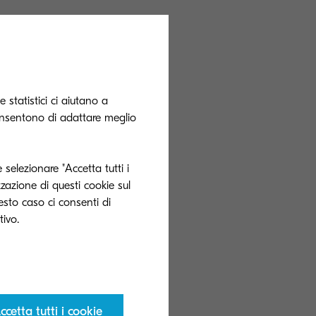
 unisce capacità
 minima; Solimar
 flussi di dati
 statistici ci aiutano a
a di flussi di
onsentono di adattare meglio
 selezionare "Accetta tutti i
zzazione di questi cookie sul
tafoglio e
uesto caso ci consenti di
ienti”, ha
a Document
entono l’adozione
rando
ccetta tutti i cookie