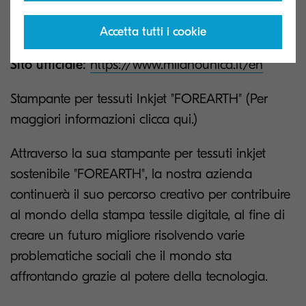
Sponsor:
Segreteria Milano Unica
Accetta tutti i cookie
Sito ufficiale:
https://www.milanounica.it/en
Stampante per tessuti Inkjet "FOREARTH" (Per
maggiori informazioni clicca qui.)
Attraverso la sua stampante per tessuti inkjet
sostenibile "FOREARTH", la nostra azienda
continuerà il suo percorso creativo per contribuire
al mondo della stampa tessile digitale, al fine di
creare un futuro migliore risolvendo varie
problematiche sociali che il mondo sta
affrontando grazie al potere della tecnologia.