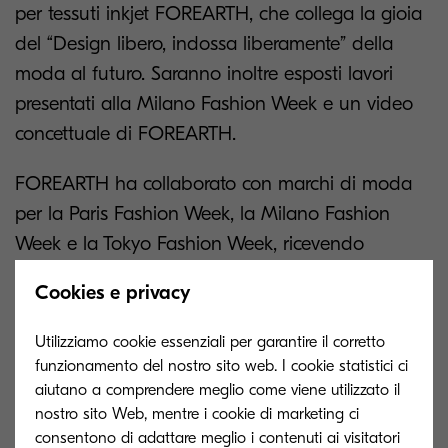
per tessuti inkjet FOREARTH, che collega la gioia
del “Design libero, indossa liberamente” della
moda al futuro. Saranno inoltre esposti lavori
presentati alla Milano Fashion Week e un video
concettuale di FOREARTH.
FOREARTH ha collaborato con marchi di moda
per la Paris Fashion Week, la Milano Fashion
Week e la Tokyo Fashion Week, ricevendo
apprezzamenti dai visitatori. Questa esposizione
Cookies e privacy
rappresenterà una grande opportunità per i
visitatori di sperimentare l'alta qualità di sviluppo
Utilizziamo cookie essenziali per garantire il corretto
del colore e la texture morbida della stampante
funzionamento del nostro sito web. I cookie statistici ci
aiutano a comprendere meglio come viene utilizzato il
per tessuti eco-friendly inkjet FOREARTH,
nostro sito Web, mentre i cookie di marketing ci
sviluppata dal Gruppo Kyocera. Vi aspettiamo al
consentono di adattare meglio i contenuti ai visitatori