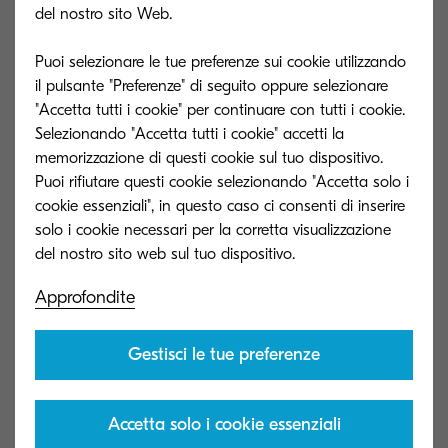
nostro stand!
del nostro sito Web.
Puoi selezionare le tue preferenze sui cookie utilizzando
il pulsante "Preferenze" di seguito oppure selezionare
"Accetta tutti i cookie" per continuare con tutti i cookie.
Selezionando "Accetta tutti i cookie" accetti la
memorizzazione di questi cookie sul tuo dispositivo.
Puoi rifiutare questi cookie selezionando "Accetta solo i
cookie essenziali", in questo caso ci consenti di inserire
Dettagli della 40ª edizione di
solo i cookie necessari per la corretta visualizzazione
Milano Unica 2026 SS
Approfondite
Date
: Martedì 4 febbraio 2025 - Giovedì 6
Gestisci le tue preferenze
febbraio 2025, dalle 9:00 alle 18:00 (Ultimo
giorno 17:00) *Ora locale
Accetta solo i cookie essenziali
Luogo:
Rho Fiera Milano / Hall 13, JOB B24