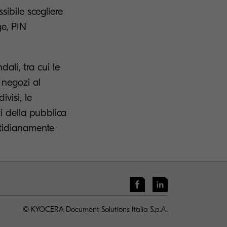
sibile scegliere
ge, PIN
ali, tra cui le
 negozi al
ivisi, le
ti della pubblica
otidianamente
© KYOCERA Document Solutions Italia S.p.A.