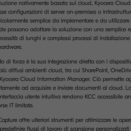
uzione nativamente basata sul cloud, Kyocera Clou
se configurazioni di server on-premises o infrastruttur
icolarmente semplice da implementare e da utilizzare 
nde possono adottare la soluzione con una semplice re
cessità di lunghi e complessi processi di installazione
hardware.
o di forza è la sua integrazione diretta con i dispositi
più diffusi ambienti cloud, tra cui SharePoint, OneDri
Kyocera Cloud Information Manager. Ciò permette agli
tamente ad acquisire e inviare documenti al cloud. La 
l'interfaccia utente intuitiva rendono KCC accessibile a
se IT limitate.
pture offre ulteriori strumenti per ottimizzare le oper
redefinire flussi di lavoro di scansione personalizzati 