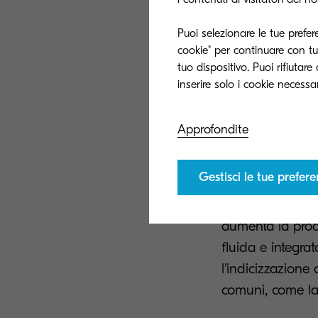
cartacei.
Puoi selezionare le tue prefer
cookie" per continuare con tut
Con Kyocera Clou
tuo dispositivo. Puoi rifiutar
archiviati autom
facilitano la ric
necessità di effet
Approfondite
consentendo ai d
rapidamente fattu
Gestisci le tue prefer
immediato da qua
migliorando l'ac
aumenta la produ
fluida e integrat
l'indicizzazione
comuni, come la 