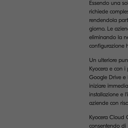
Essendo una sol
richiede comples
rendendola part
giorno. Le azie
eliminando la ne
configurazione 
Un ulteriore punt
Kyocera e con i 
Google Drive e 
iniziare immedia
installazione e 
aziende con risor
Kyocera Cloud Ca
consentendo di p