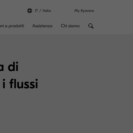
IT
Italia
My Kyocera
oni e prodotti
Assistenza
Chi siamo
a di
 flussi