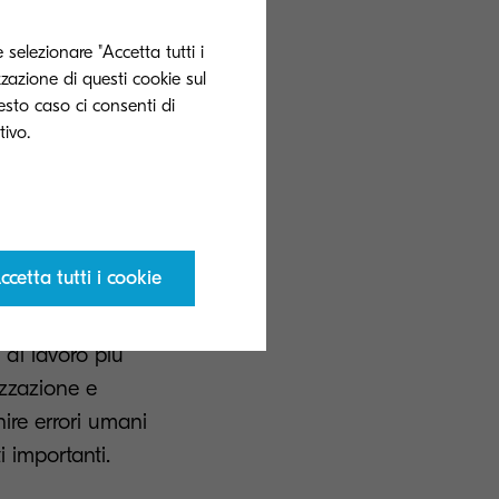
 selezionare "Accetta tutti i
zzazione di questi cookie sul
le digitali,
uesto caso ci consenti di
i che ne
a la dispendiosa
ali,
 di individuare
che diventa
ccetta tutti i cookie
tivi e
 aziendali,
 di lavoro più
lizzazione e
nire errori umani
i importanti.