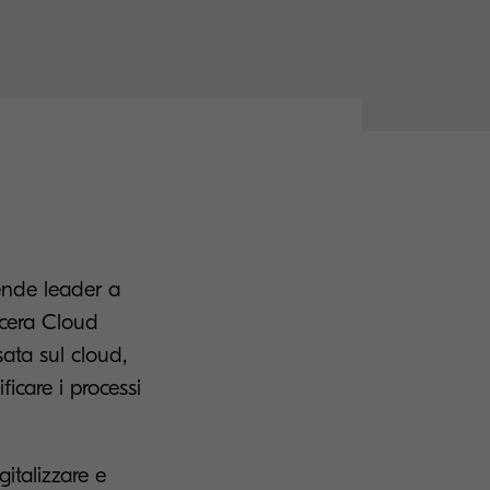
ende leader a
ocera Cloud
ata sul cloud,
ficare i processi
italizzare e