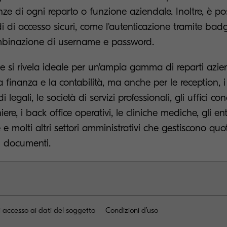
nze di ogni reparto o funzione aziendale. Inoltre, è pos
di di accesso sicuri, come l'autenticazione tramite bad
mbinazione di username e password.
 si rivela ideale per un'ampia gamma di reparti aziend
a finanza e la contabilità, ma anche per le reception, i
di legali, le società di servizi professionali, gli uffici cond
iere, i back office operativi, le cliniche mediche, gli en
e molti altri settori amministrativi che gestiscono qu
i documenti.
i accesso ai dati del soggetto
Condizioni d’uso