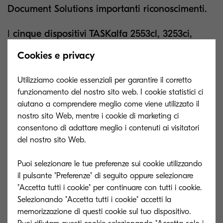
Document Solutions importanti riconoscimenti.
I
cinque dispositivi TASKalfa 2553cl, 3253ci,
4053ci, 6003i e 6053ci
sono stati testati nel
Cookies e privacy
laboratorio americano di Buyers Lab. I test di
Buyers Lab sono progettati per replicare
Utilizziamo cookie essenziali per garantire il corretto
funzionamento del nostro sito web. I cookie statistici ci
quotidianamente l'uso reale dei sistemi in una
aiutano a comprendere meglio come viene utilizzato il
giornata lavorativa di otto ore e inculde la
nostro sito Web, mentre i cookie di marketing ci
produzione di documenti di varie dimensioni, in
consentono di adattare meglio i contenuti ai visitatori
modalità simplex e duplex e una combinazione
del nostro sito Web.
di lavori di breve, moderata e lunga durata,
Puoi selezionare le tue preferenze sui cookie utilizzando
nonchè ciclli on/off.
il pulsante "Preferenze" di seguito oppure selezionare
"Accetta tutti i cookie" per continuare con tutti i cookie.
I dispositivi Kyocera hanno ottenuto ottimi risultati
Selezionando "Accetta tutti i cookie" accetti la
in diversi ambiti; scopri di più sulle performance
memorizzazione di questi cookie sul tuo dispositivo.
ottenute scaricando il documento di seguito.