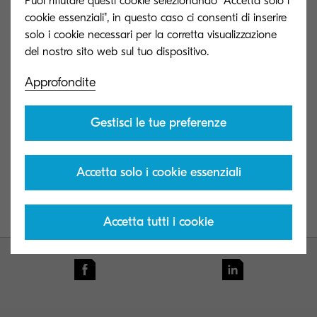
Puoi rifiutare questi cookie selezionando "Accetta solo i
cookie essenziali", in questo caso ci consenti di inserire
solo i cookie necessari per la corretta visualizzazione
Approfondite
Gestisci le tue preferenze
Kyocera_BLI Awards IRIS March2020.pdf (Kyocera_BLI
Awards IRIS March2020.pdf)
Accetta solo i cookie essenziali
117 KB | PDF
Accetta tutti i cookie