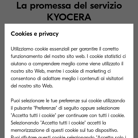
La promessa del servizio
KYOCERA
Cookies e privacy
Scoprite in quale altro modo possiamo
offrirvi supporto per il vostro prodotto
Utilizziamo cookie essenziali per garantire il corretto
funzionamento del nostro sito web. I cookie statistici ci
KYOCERA.
aiutano a comprendere meglio come viene utilizzato il
nostro sito Web, mentre i cookie di marketing ci
consentono di adattare meglio i contenuti ai visitatori
del nostro sito Web.
Puoi selezionare le tue preferenze sui cookie utilizzando
il pulsante "Preferenze" di seguito oppure selezionare
"Accetta tutti i cookie" per continuare con tutti i cookie.
Selezionando "Accetta tutti i cookie" accetti la
memorizzazione di questi cookie sul tuo dispositivo.
Puoi rifiutare questi cookie selezionando "Accetta solo i